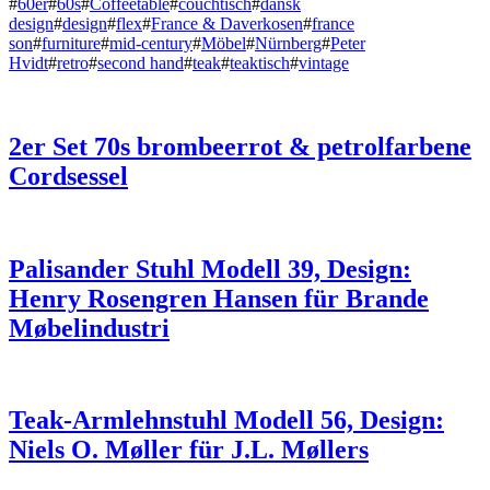
#
60er
#
60s
#
Coffeetable
#
couchtisch
#
dansk
design
#
design
#
flex
#
France & Daverkosen
#
france
son
#
furniture
#
mid-century
#
Möbel
#
Nürnberg
#
Peter
Hvidt
#
retro
#
second hand
#
teak
#
teaktisch
#
vintage
2er Set 70s brombeerrot & petrolfarbene
Cordsessel
Palisander Stuhl Modell 39, Design:
Henry Rosengren Hansen für Brande
Møbelindustri
Teak-Armlehnstuhl Modell 56, Design:
Niels O. Møller für J.L. Møllers