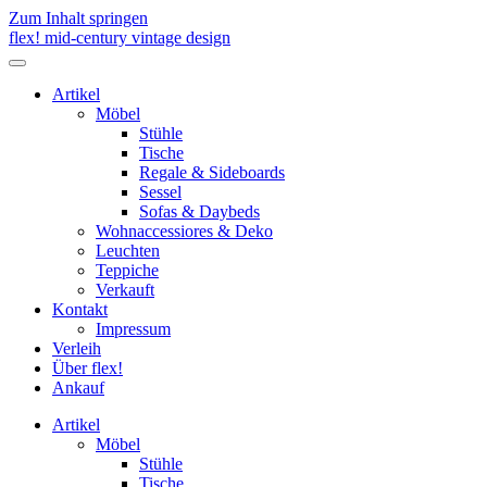
Zum Inhalt springen
flex! mid-century vintage design
Menü
umschalten
Artikel
Möbel
Stühle
Tische
Regale & Sideboards
Sessel
Sofas & Daybeds
Wohnaccessiores & Deko
Leuchten
Teppiche
Verkauft
Kontakt
Impressum
Verleih
Über flex!
Ankauf
Artikel
Möbel
Stühle
Tische