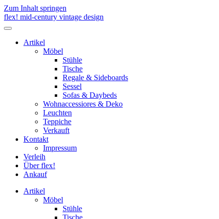
Zum Inhalt springen
flex! mid-century vintage design
Menü
umschalten
Artikel
Möbel
Stühle
Tische
Regale & Sideboards
Sessel
Sofas & Daybeds
Wohnaccessiores & Deko
Leuchten
Teppiche
Verkauft
Kontakt
Impressum
Verleih
Über flex!
Ankauf
Artikel
Möbel
Stühle
Tische