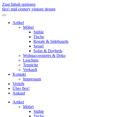
Zum Inhalt springen
flex! mid-century vintage design
Menü
umschalten
Artikel
Möbel
Stühle
Tische
Regale & Sideboards
Sessel
Sofas & Daybeds
Wohnaccessiores & Deko
Leuchten
Teppiche
Verkauft
Kontakt
Impressum
Verleih
Über flex!
Ankauf
Artikel
Möbel
Stühle
Tische