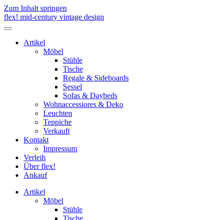
Zum Inhalt springen
flex! mid-century vintage design
Menü
umschalten
Artikel
Möbel
Stühle
Tische
Regale & Sideboards
Sessel
Sofas & Daybeds
Wohnaccessiores & Deko
Leuchten
Teppiche
Verkauft
Kontakt
Impressum
Verleih
Über flex!
Ankauf
Artikel
Möbel
Stühle
Tische