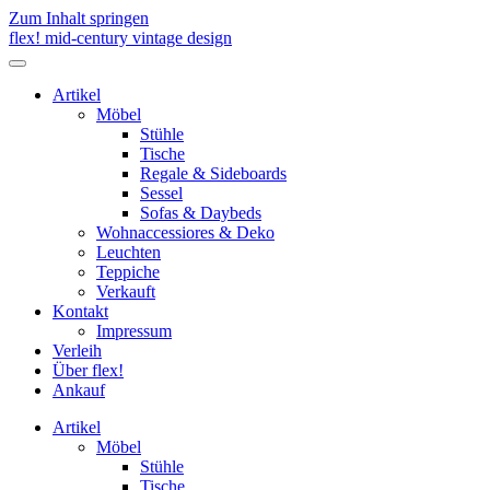
Zum Inhalt springen
flex! mid-century vintage design
Menü
umschalten
Artikel
Möbel
Stühle
Tische
Regale & Sideboards
Sessel
Sofas & Daybeds
Wohnaccessiores & Deko
Leuchten
Teppiche
Verkauft
Kontakt
Impressum
Verleih
Über flex!
Ankauf
Artikel
Möbel
Stühle
Tische