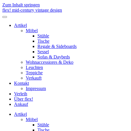
Zum Inhalt springen
flex! mid-century vintage design
Menü
umschalten
Artikel
Möbel
Stühle
Tische
Regale & Sideboards
Sessel
Sofas & Daybeds
Wohnaccessiores & Deko
Leuchten
Teppiche
Verkauft
Kontakt
Impressum
Verleih
Über flex!
Ankauf
Artikel
Möbel
Stühle
Tische