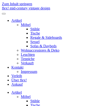
Zum Inhalt springen
flex! mid-century vintage design
Menü
umschalten
Artikel
Möbel
Stühle
Tische
Regale & Sideboards
Sessel
Sofas & Daybeds
Wohnaccessiores & Deko
Leuchten
Teppiche
Verkauft
Kontakt
Impressum
Verleih
Über flex!
Ankauf
Artikel
Möbel
Stühle
Tische