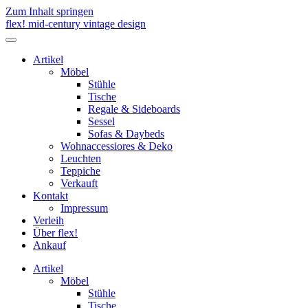
Zum Inhalt springen
flex! mid-century vintage design
Menü
umschalten
Artikel
Möbel
Stühle
Tische
Regale & Sideboards
Sessel
Sofas & Daybeds
Wohnaccessiores & Deko
Leuchten
Teppiche
Verkauft
Kontakt
Impressum
Verleih
Über flex!
Ankauf
Artikel
Möbel
Stühle
Tische