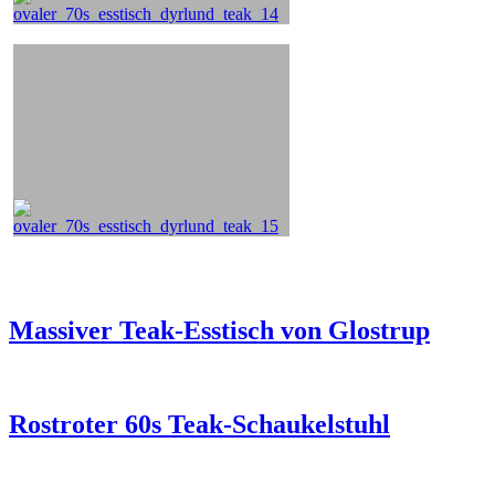
Massiver Teak-Esstisch von Glostrup
Rostroter 60s Teak-Schaukelstuhl