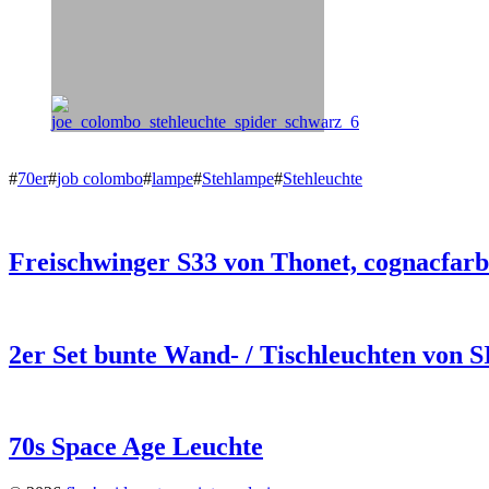
#
70er
#
job colombo
#
lampe
#
Stehlampe
#
Stehleuchte
Freischwinger S33 von Thonet, cognacfar
2er Set bunte Wand- / Tischleuchten von S
70s Space Age Leuchte