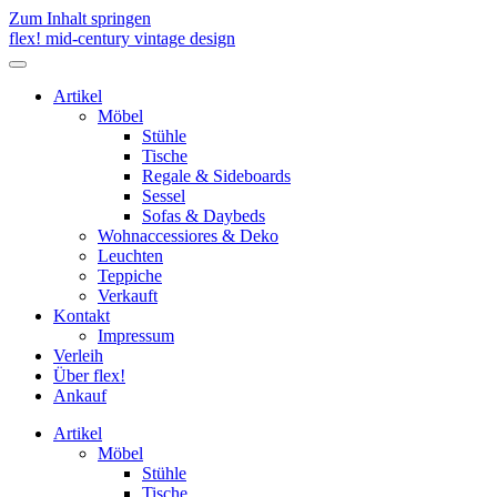
Zum Inhalt springen
flex! mid-century vintage design
Menü
umschalten
Artikel
Möbel
Stühle
Tische
Regale & Sideboards
Sessel
Sofas & Daybeds
Wohnaccessiores & Deko
Leuchten
Teppiche
Verkauft
Kontakt
Impressum
Verleih
Über flex!
Ankauf
Artikel
Möbel
Stühle
Tische