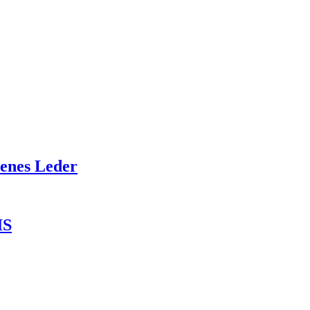
benes Leder
IS