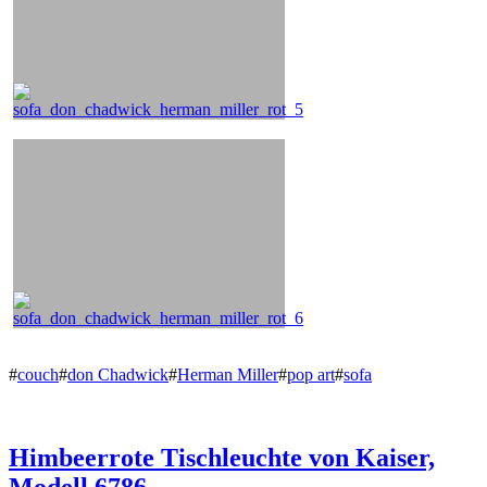
#
couch
#
don Chadwick
#
Herman Miller
#
pop art
#
sofa
Himbeerrote Tischleuchte von Kaiser,
Modell 6786