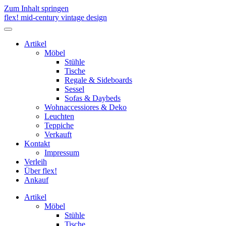
Zum Inhalt springen
flex! mid-century vintage design
Menü
umschalten
Artikel
Möbel
Stühle
Tische
Regale & Sideboards
Sessel
Sofas & Daybeds
Wohnaccessiores & Deko
Leuchten
Teppiche
Verkauft
Kontakt
Impressum
Verleih
Über flex!
Ankauf
Artikel
Möbel
Stühle
Tische