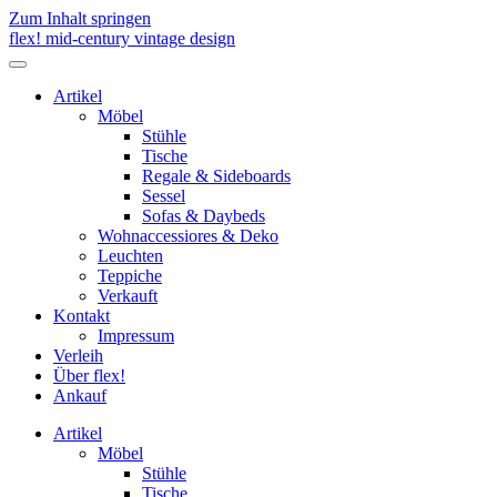
Zum Inhalt springen
flex! mid-century vintage design
Menü
umschalten
Artikel
Möbel
Stühle
Tische
Regale & Sideboards
Sessel
Sofas & Daybeds
Wohnaccessiores & Deko
Leuchten
Teppiche
Verkauft
Kontakt
Impressum
Verleih
Über flex!
Ankauf
Artikel
Möbel
Stühle
Tische