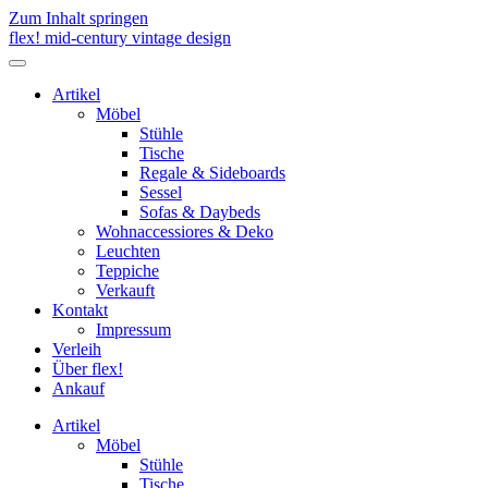
Zum Inhalt springen
flex! mid-century vintage design
Menü
umschalten
Artikel
Möbel
Stühle
Tische
Regale & Sideboards
Sessel
Sofas & Daybeds
Wohnaccessiores & Deko
Leuchten
Teppiche
Verkauft
Kontakt
Impressum
Verleih
Über flex!
Ankauf
Artikel
Möbel
Stühle
Tische