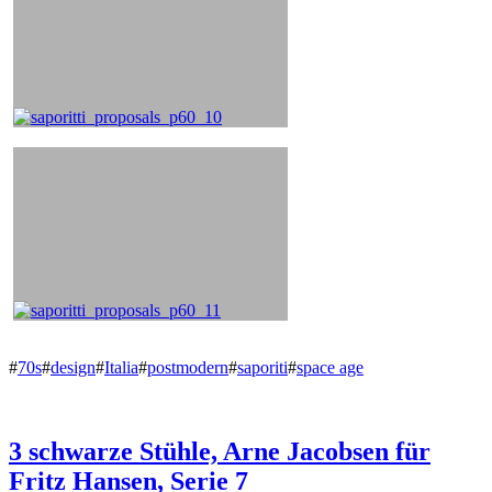
#
70s
#
design
#
Italia
#
postmodern
#
saporiti
#
space age
3 schwarze Stühle, Arne Jacobsen für
Fritz Hansen, Serie 7