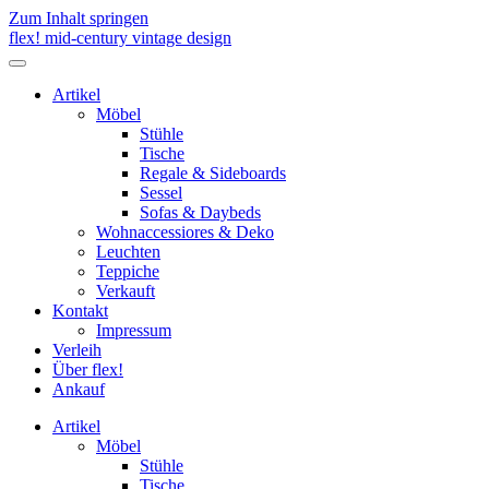
Zum Inhalt springen
flex! mid-century vintage design
Menü
umschalten
Artikel
Möbel
Stühle
Tische
Regale & Sideboards
Sessel
Sofas & Daybeds
Wohnaccessiores & Deko
Leuchten
Teppiche
Verkauft
Kontakt
Impressum
Verleih
Über flex!
Ankauf
Artikel
Möbel
Stühle
Tische