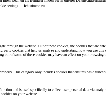
 Ihren Rechten als Benutzer finden Sie in unserer Datenschutzerkläru
kie settings
Ich stimme zu
te through the website. Out of these cookies, the cookies that are cate
hird-party cookies that help us analyze and understand how you use this
ting out of some of these cookies may have an effect on your browsing 
properly. This category only includes cookies that ensures basic functio
function and is used specifically to collect user personal data via anal
e cookies on your website.