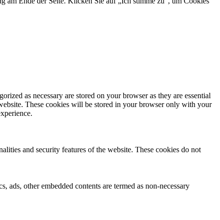
ng am Ende der Seite. Klicken Sie auf „Ich stimme zu“, um Cookies
gorized as necessary are stored on your browser as they are essential
 website. These cookies will be stored in your browser only with your
experience.
nalities and security features of the website. These cookies do not
ytics, ads, other embedded contents are termed as non-necessary