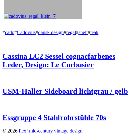
#
cado
#
Cadovius
#
dansk design
#
regal
#
shelf
#
teak
Cassina LC2 Sessel cognacfarbenes
Leder, Design: Le Corbusier
USM-Haller Sideboard lichtgrau / gelb
Essgruppe 4 Stahlrohrstühle 70s
© 2026
flex! mid-century vintage design