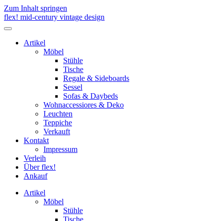
Zum Inhalt springen
flex! mid-century vintage design
Menü
umschalten
Artikel
Möbel
Stühle
Tische
Regale & Sideboards
Sessel
Sofas & Daybeds
Wohnaccessiores & Deko
Leuchten
Teppiche
Verkauft
Kontakt
Impressum
Verleih
Über flex!
Ankauf
Artikel
Möbel
Stühle
Tische