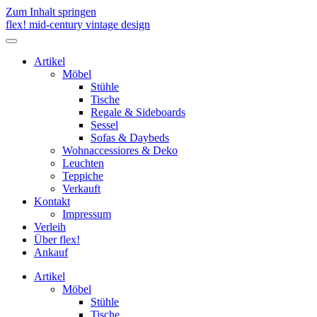
Zum Inhalt springen
flex! mid-century vintage design
Menü
umschalten
Artikel
Möbel
Stühle
Tische
Regale & Sideboards
Sessel
Sofas & Daybeds
Wohnaccessiores & Deko
Leuchten
Teppiche
Verkauft
Kontakt
Impressum
Verleih
Über flex!
Ankauf
Artikel
Möbel
Stühle
Tische