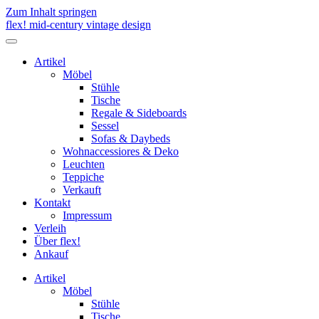
Zum Inhalt springen
flex! mid-century vintage design
Menü
umschalten
Artikel
Möbel
Stühle
Tische
Regale & Sideboards
Sessel
Sofas & Daybeds
Wohnaccessiores & Deko
Leuchten
Teppiche
Verkauft
Kontakt
Impressum
Verleih
Über flex!
Ankauf
Artikel
Möbel
Stühle
Tische