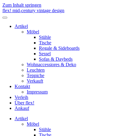
Zum Inhalt springen
flex! mid-century vintage design
Menü
umschalten
Artikel
Möbel
Stühle
Tische
Regale & Sideboards
Sessel
Sofas & Daybeds
Wohnaccessiores & Deko
Leuchten
Teppiche
Verkauft
Kontakt
Impressum
Verleih
Über flex!
Ankauf
Artikel
Möbel
Stühle
Tische