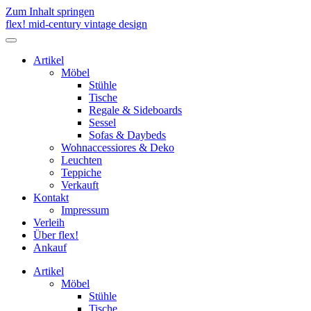
Zum Inhalt springen
flex! mid-century vintage design
Menü
umschalten
Artikel
Möbel
Stühle
Tische
Regale & Sideboards
Sessel
Sofas & Daybeds
Wohnaccessiores & Deko
Leuchten
Teppiche
Verkauft
Kontakt
Impressum
Verleih
Über flex!
Ankauf
Artikel
Möbel
Stühle
Tische