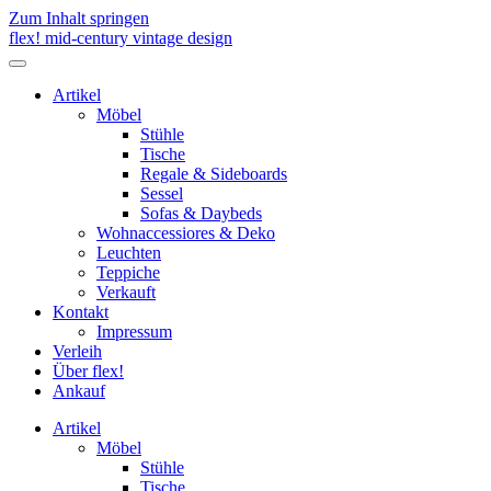
Zum Inhalt springen
flex! mid-century vintage design
Menü
umschalten
Artikel
Möbel
Stühle
Tische
Regale & Sideboards
Sessel
Sofas & Daybeds
Wohnaccessiores & Deko
Leuchten
Teppiche
Verkauft
Kontakt
Impressum
Verleih
Über flex!
Ankauf
Artikel
Möbel
Stühle
Tische