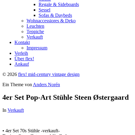
Regale & Sideboards
Sessel
Sofas & Daybeds
Wohnaccessiores & Deko
Leuchten
Teppiche
Verkauft
Kontakt
Impressum
Verleih
Über flex!
Ankauf
© 2026
flex! mid-century vintage design
Ein Theme von
Anders Norén
4er Set Pop-Art Stühle Steen Østergaard
In
Verkauft
• 4er Set 70s Stühle -verkauft-