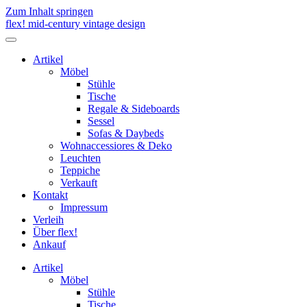
Zum Inhalt springen
flex! mid-century vintage design
Menü
umschalten
Artikel
Möbel
Stühle
Tische
Regale & Sideboards
Sessel
Sofas & Daybeds
Wohnaccessiores & Deko
Leuchten
Teppiche
Verkauft
Kontakt
Impressum
Verleih
Über flex!
Ankauf
Artikel
Möbel
Stühle
Tische