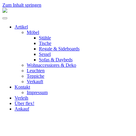
Zum Inhalt springen
flex!
mid-
Menü
century
umschalten
vintage
Artikel
design
Möbel
Stühle
Tische
Regale & Sideboards
Sessel
Sofas & Daybeds
Wohnaccessiores & Deko
Leuchten
Teppiche
Verkauft
Kontakt
Impressum
Verleih
Über flex!
Ankauf