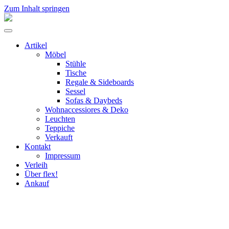
Zum Inhalt springen
flex!
mid-
Menü
century
umschalten
vintage
Artikel
design
Möbel
Stühle
Tische
Regale & Sideboards
Sessel
Sofas & Daybeds
Wohnaccessiores & Deko
Leuchten
Teppiche
Verkauft
Kontakt
Impressum
Verleih
Über flex!
Ankauf