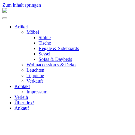
Zum Inhalt springen
flex!
mid-
Menü
century
umschalten
vintage
Artikel
design
Möbel
Stühle
Tische
Regale & Sideboards
Sessel
Sofas & Daybeds
Wohnaccessiores & Deko
Leuchten
Teppiche
Verkauft
Kontakt
Impressum
Verleih
Über flex!
Ankauf