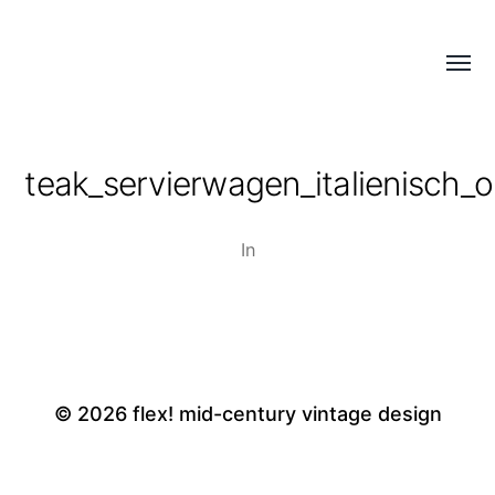
Menü
flex!
umsch
mid-
century
teak_servierwagen_italienisch_
vintage
design
In
© 2026
flex! mid-century vintage design