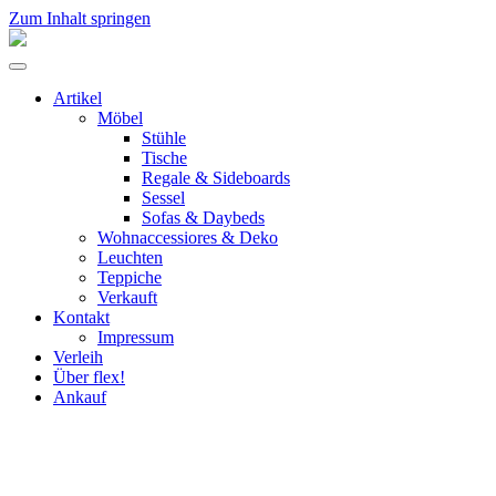
Zum Inhalt springen
flex!
mid-
Menü
century
umschalten
vintage
Artikel
design
Möbel
Stühle
Tische
Regale & Sideboards
Sessel
Sofas & Daybeds
Wohnaccessiores & Deko
Leuchten
Teppiche
Verkauft
Kontakt
Impressum
Verleih
Über flex!
Ankauf