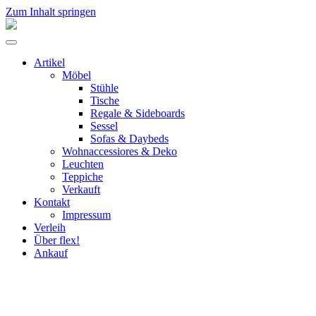
Zum Inhalt springen
flex!
mid-
Menü
century
umschalten
vintage
Artikel
design
Möbel
Stühle
Tische
Regale & Sideboards
Sessel
Sofas & Daybeds
Wohnaccessiores & Deko
Leuchten
Teppiche
Verkauft
Kontakt
Impressum
Verleih
Über flex!
Ankauf