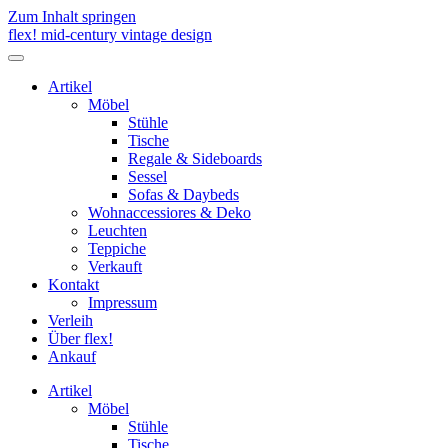
Zum Inhalt springen
flex! mid-century vintage design
Menü
umschalten
Artikel
Möbel
Stühle
Tische
Regale & Sideboards
Sessel
Sofas & Daybeds
Wohnaccessiores & Deko
Leuchten
Teppiche
Verkauft
Kontakt
Impressum
Verleih
Über flex!
Ankauf
Artikel
Möbel
Stühle
Tische