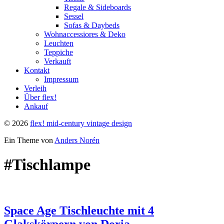
Regale & Sideboards
Sessel
Sofas & Daybeds
Wohnaccessiores & Deko
Leuchten
Teppiche
Verkauft
Kontakt
Impressum
Verleih
Über flex!
Ankauf
© 2026
flex! mid-century vintage design
Ein Theme von
Anders Norén
#Tischlampe
Space Age Tischleuchte mit 4
Glakskörpern von Doria