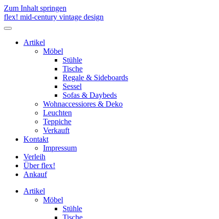
Zum Inhalt springen
flex! mid-century vintage design
Menü
umschalten
Artikel
Möbel
Stühle
Tische
Regale & Sideboards
Sessel
Sofas & Daybeds
Wohnaccessiores & Deko
Leuchten
Teppiche
Verkauft
Kontakt
Impressum
Verleih
Über flex!
Ankauf
Artikel
Möbel
Stühle
Tische