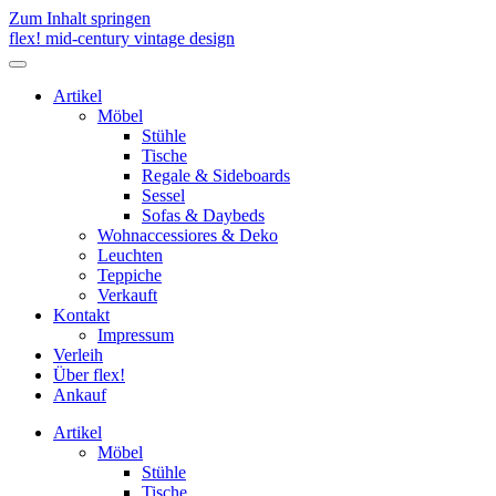
Zum Inhalt springen
flex! mid-century vintage design
Menü
umschalten
Artikel
Möbel
Stühle
Tische
Regale & Sideboards
Sessel
Sofas & Daybeds
Wohnaccessiores & Deko
Leuchten
Teppiche
Verkauft
Kontakt
Impressum
Verleih
Über flex!
Ankauf
Artikel
Möbel
Stühle
Tische