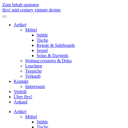
Zum Inhalt springen
flex! mid-century vintage design
Menü
umschalten
Artikel
Möbel
Stühle
Tische
Regale & Sideboards
Sessel
Sofas & Daybeds
Wohnaccessiores & Deko
Leuchten
Teppiche
Verkauft
Kontakt
Impressum
Verleih
Über flex!
Ankauf
Artikel
Möbel
Stühle
Tische