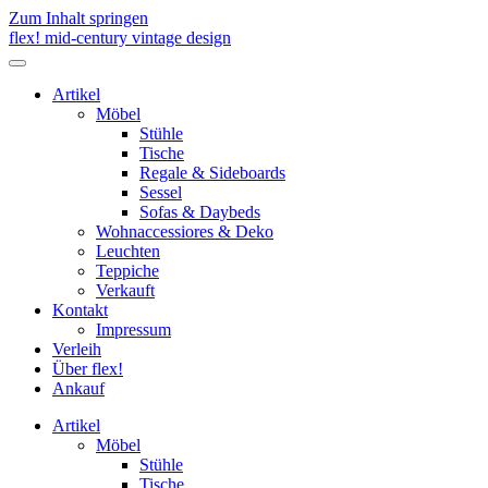
Zum Inhalt springen
flex! mid-century vintage design
Menü
umschalten
Artikel
Möbel
Stühle
Tische
Regale & Sideboards
Sessel
Sofas & Daybeds
Wohnaccessiores & Deko
Leuchten
Teppiche
Verkauft
Kontakt
Impressum
Verleih
Über flex!
Ankauf
Artikel
Möbel
Stühle
Tische