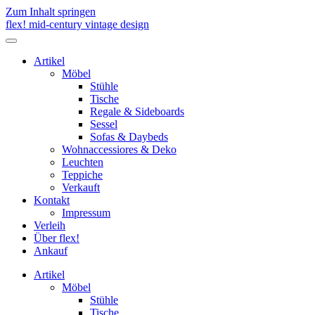
Zum Inhalt springen
flex! mid-century vintage design
Menü
umschalten
Artikel
Möbel
Stühle
Tische
Regale & Sideboards
Sessel
Sofas & Daybeds
Wohnaccessiores & Deko
Leuchten
Teppiche
Verkauft
Kontakt
Impressum
Verleih
Über flex!
Ankauf
Artikel
Möbel
Stühle
Tische