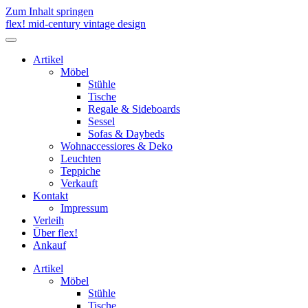
Zum Inhalt springen
flex! mid-century vintage design
Menü
umschalten
Artikel
Möbel
Stühle
Tische
Regale & Sideboards
Sessel
Sofas & Daybeds
Wohnaccessiores & Deko
Leuchten
Teppiche
Verkauft
Kontakt
Impressum
Verleih
Über flex!
Ankauf
Artikel
Möbel
Stühle
Tische