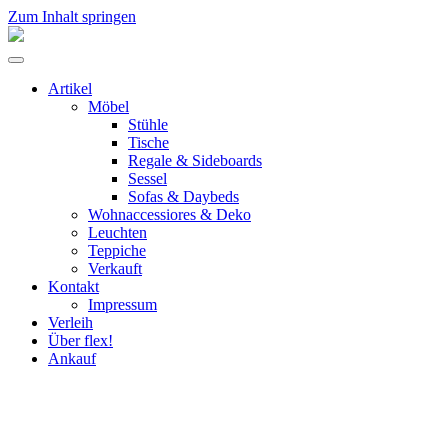
Zum Inhalt springen
flex!
mid-
Menü
century
umschalten
vintage
Artikel
design
Möbel
Stühle
Tische
Regale & Sideboards
Sessel
Sofas & Daybeds
Wohnaccessiores & Deko
Leuchten
Teppiche
Verkauft
Kontakt
Impressum
Verleih
Über flex!
Ankauf