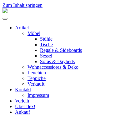
Zum Inhalt springen
flex!
mid-
Menü
century
umschalten
vintage
Artikel
design
Möbel
Stühle
Tische
Regale & Sideboards
Sessel
Sofas & Daybeds
Wohnaccessiores & Deko
Leuchten
Teppiche
Verkauft
Kontakt
Impressum
Verleih
Über flex!
Ankauf