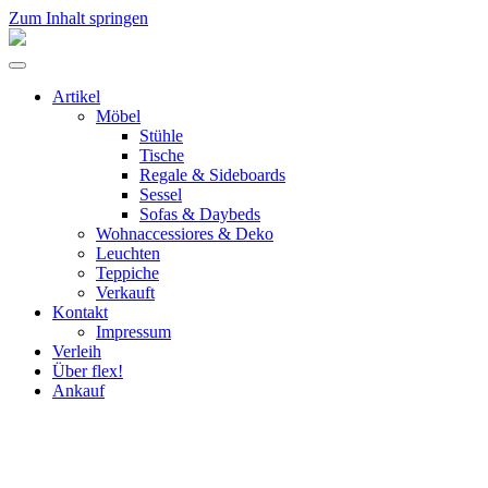
Zum Inhalt springen
flex!
mid-
Menü
century
umschalten
vintage
Artikel
design
Möbel
Stühle
Tische
Regale & Sideboards
Sessel
Sofas & Daybeds
Wohnaccessiores & Deko
Leuchten
Teppiche
Verkauft
Kontakt
Impressum
Verleih
Über flex!
Ankauf