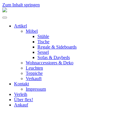
Zum Inhalt springen
flex!
mid-
Menü
century
umschalten
vintage
Artikel
design
Möbel
Stühle
Tische
Regale & Sideboards
Sessel
Sofas & Daybeds
Wohnaccessiores & Deko
Leuchten
Teppiche
Verkauft
Kontakt
Impressum
Verleih
Über flex!
Ankauf