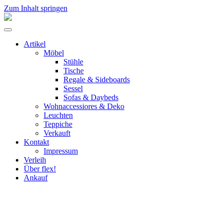
Zum Inhalt springen
flex!
mid-
Menü
century
umschalten
vintage
Artikel
design
Möbel
Stühle
Tische
Regale & Sideboards
Sessel
Sofas & Daybeds
Wohnaccessiores & Deko
Leuchten
Teppiche
Verkauft
Kontakt
Impressum
Verleih
Über flex!
Ankauf