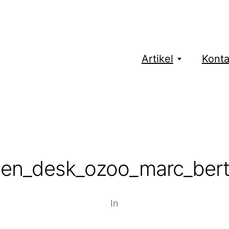
Artikel
Konta
een_desk_ozoo_marc_berth
In