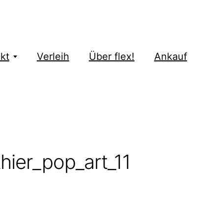
kt
Verleih
Über flex!
Ankauf
ier_pop_art_11