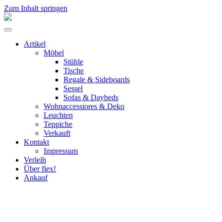
Zum Inhalt springen
flex!
mid-
Menü
century
umschalten
vintage
Artikel
design
Möbel
Stühle
Tische
Regale & Sideboards
Sessel
Sofas & Daybeds
Wohnaccessiores & Deko
Leuchten
Teppiche
Verkauft
Kontakt
Impressum
Verleih
Über flex!
Ankauf