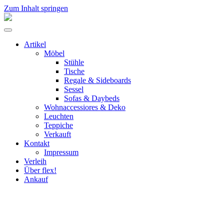
Zum Inhalt springen
flex!
mid-
Menü
century
umschalten
vintage
Artikel
design
Möbel
Stühle
Tische
Regale & Sideboards
Sessel
Sofas & Daybeds
Wohnaccessiores & Deko
Leuchten
Teppiche
Verkauft
Kontakt
Impressum
Verleih
Über flex!
Ankauf