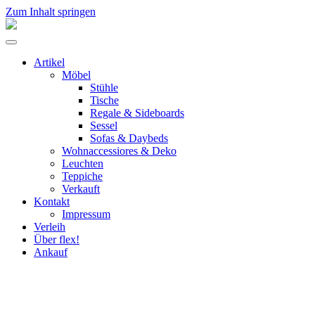
Zum Inhalt springen
flex!
mid-
Menü
century
umschalten
vintage
Artikel
design
Möbel
Stühle
Tische
Regale & Sideboards
Sessel
Sofas & Daybeds
Wohnaccessiores & Deko
Leuchten
Teppiche
Verkauft
Kontakt
Impressum
Verleih
Über flex!
Ankauf