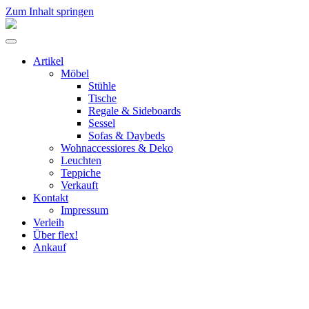
Zum Inhalt springen
flex!
mid-
Menü
century
umschalten
vintage
Artikel
design
Möbel
Stühle
Tische
Regale & Sideboards
Sessel
Sofas & Daybeds
Wohnaccessiores & Deko
Leuchten
Teppiche
Verkauft
Kontakt
Impressum
Verleih
Über flex!
Ankauf