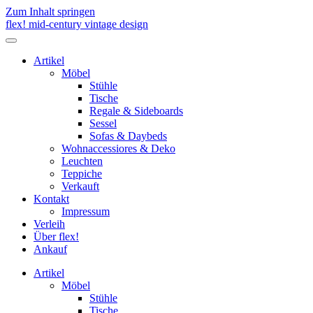
Zum Inhalt springen
flex! mid-century vintage design
Menü
umschalten
Artikel
Möbel
Stühle
Tische
Regale & Sideboards
Sessel
Sofas & Daybeds
Wohnaccessiores & Deko
Leuchten
Teppiche
Verkauft
Kontakt
Impressum
Verleih
Über flex!
Ankauf
Artikel
Möbel
Stühle
Tische