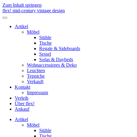
Zum Inhalt springen
flex! mid-century vintage design
Menü
umschalten
Artikel
Möbel
Stühle
Tische
Regale & Sideboards
Sessel
Sofas & Daybeds
Wohnaccessiores & Deko
Leuchten
Teppiche
Verkauft
Kontakt
Impressum
Verleih
Über flex!
Ankauf
Artikel
Möbel
Stühle
Tische