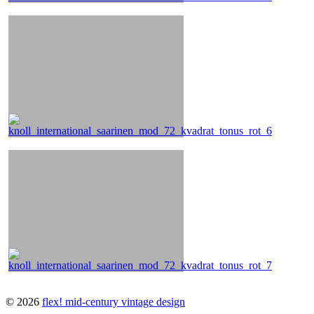
© 2026
flex! mid-century vintage design