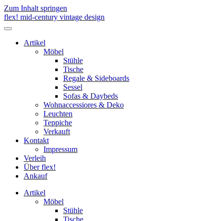
Zum Inhalt springen
flex! mid-century vintage design
Menü
umschalten
Artikel
Möbel
Stühle
Tische
Regale & Sideboards
Sessel
Sofas & Daybeds
Wohnaccessiores & Deko
Leuchten
Teppiche
Verkauft
Kontakt
Impressum
Verleih
Über flex!
Ankauf
Artikel
Möbel
Stühle
Tische