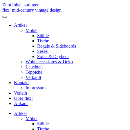
Zum Inhalt springen
flex! mid-century vintage design
Menü
umschalten
Artikel
Möbel
Stühle
Tische
Regale & Sideboards
Sessel
Sofas & Daybeds
Wohnaccessiores & Deko
Leuchten
Teppiche
Verkauft
Kontakt
Impressum
Verleih
Über flex!
Ankauf
Artikel
Möbel
Stühle
Tische