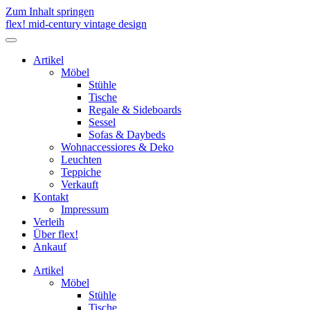
Zum Inhalt springen
flex! mid-century vintage design
Menü
umschalten
Artikel
Möbel
Stühle
Tische
Regale & Sideboards
Sessel
Sofas & Daybeds
Wohnaccessiores & Deko
Leuchten
Teppiche
Verkauft
Kontakt
Impressum
Verleih
Über flex!
Ankauf
Artikel
Möbel
Stühle
Tische