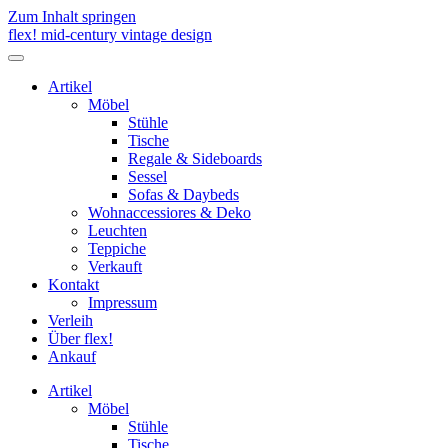
Zum Inhalt springen
flex! mid-century vintage design
Menü
umschalten
Artikel
Möbel
Stühle
Tische
Regale & Sideboards
Sessel
Sofas & Daybeds
Wohnaccessiores & Deko
Leuchten
Teppiche
Verkauft
Kontakt
Impressum
Verleih
Über flex!
Ankauf
Artikel
Möbel
Stühle
Tische