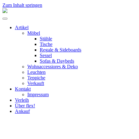
Zum Inhalt springen
flex!
mid-
Menü
century
umschalten
vintage
Artikel
design
Möbel
Stühle
Tische
Regale & Sideboards
Sessel
Sofas & Daybeds
Wohnaccessiores & Deko
Leuchten
Teppiche
Verkauft
Kontakt
Impressum
Verleih
Über flex!
Ankauf